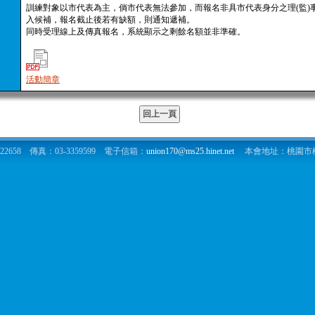
訓練對象以市代表為主，倘市代表無法參加，而報名非具市代表身分之理(監)
入候補，報名截止後若有缺額，則通知遞補。
同時受理線上及傳真報名，系統顯示之剩餘名額並非準確。
活動簡章
-3322658 傳真：03-3359599 電子信箱：
union170@ms25.hinet.net
本會地址：桃園市桃園區博