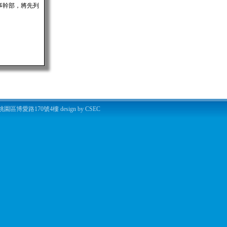
事幹部，將先列
愛路170號4樓 design by CSEC