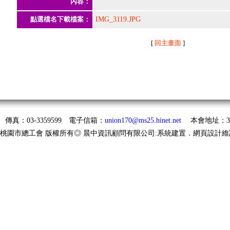
內容：
點選檔名下載檔案：
IMG_3119.JPG
[
回主畫面
]
58 傳真：03-3359599 電子信箱：
union170@ms25.hinet.net
本會地址：33
◎桃園市總工會 版權所有◎ 晨中資訊顧問有限公司:系統建置．網頁設計維護