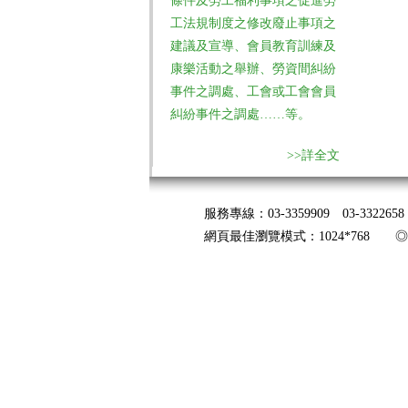
條件及勞工福利事項之促進勞
工法規制度之修改廢止事項之
建議及宣導、會員教育訓練及
康樂活動之舉辦、勞資間糾紛
事件之調處、工會或工會會員
糾紛事件之調處……等。
>>詳全文
服務專線：03-3359909 03-33226
網頁最佳瀏覽模式：1024*768 