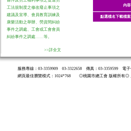
條件及勞工福利事項之促進勞
內容
工法規制度之修改廢止事項之
建議及宣導、會員教育訓練及
點選檔名下載檔案
康樂活動之舉辦、勞資間糾紛
事件之調處、工會或工會會員
糾紛事件之調處……等。
>>詳全文
服務專線：03-3359909 03-3322658 傳真：03-3359599 
網頁最佳瀏覽模式：1024*768 ◎桃園市總工會 版權所有◎