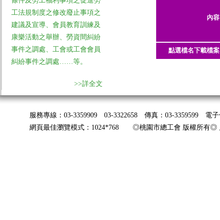
條件及勞工福利事項之促進勞
工法規制度之修改廢止事項之
內容
建議及宣導、會員教育訓練及
康樂活動之舉辦、勞資間糾紛
事件之調處、工會或工會會員
點選檔名下載檔案
糾紛事件之調處……等。
>>詳全文
服務專線：03-3359909 03-3322658 傳真：03-3359599 
網頁最佳瀏覽模式：1024*768 ◎桃園市總工會 版權所有◎