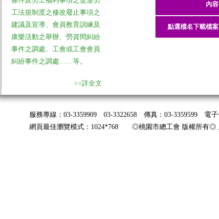
條件及勞工福利事項之促進勞
內容
工法規制度之修改廢止事項之
建議及宣導、會員教育訓練及
點選檔名下載檔案
康樂活動之舉辦、勞資間糾紛
事件之調處、工會或工會會員
糾紛事件之調處……等。
>>詳全文
服務專線：03-3359909 03-3322658 傳真：03-3359599 
網頁最佳瀏覽模式：1024*768 ◎桃園市總工會 版權所有◎