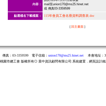
內容：
mail至union170@ms25.hinet.net
或 傳真03-3359599
點選檔名下載檔案：
115年會員工會名冊資料調查表.doc
[
回主畫面
]
58 傳真：03-3359599 電子信箱：
union170@ms25.hinet.net
本會地址：33
◎桃園市總工會 版權所有◎ 晨中資訊顧問有限公司:系統建置．網頁設計維護