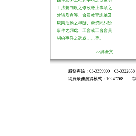
條件及勞工福利事項之促進勞
工法規制度之修改廢止事項之
建議及宣導、會員教育訓練及
康樂活動之舉辦、勞資間糾紛
事件之調處、工會或工會會員
糾紛事件之調處……等。
>>詳全文
服務專線：03-3359909 03-33226
網頁最佳瀏覽模式：1024*768 