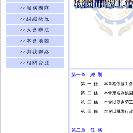
>> 服 務 團 隊
>> 組 織 概 況
>> 入 會 辦 法
>> 本 會 地 圖
>> 與 我 聯 絡
>> 相 關 資 源
第一章 總 則
第 一 條：
本章程依據工會
第 二 條：
本會定名為桃園
第 三 條：
本會以促進勞工
第 四 條：
本會以桃園行政
第二章 任 務