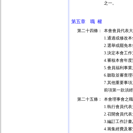
之一。
第五章 職 權
第二十四條：
本會會員代表大
1.通過或修改
2.選舉或罷免
3.決定本會工
4.審核本會年
5.會員福利事
6.聽取並審查
7.其他重要事
前項第一款須經
第二十五條：
本會理事會之職
1.執行會員代
2.召開會員代
3.編訂工作計
4.籌集經費及