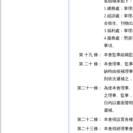
各
1.總務處：掌
2.組訓處：掌
全衛生、刊物出
3.福利處：掌
4.服務處：勞
事項。
第 十九 條：
本會監事組織監
第 二十 條：
本會理事、監事
缺時由候補理事
則依次遞補之，
第二十一條：
為使本會理事、
之理事、監事，
日內以書面聲明
遞補。
第二十二條：
本會得設置各種
第二十三條：
本會得經理事會