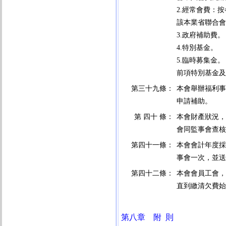
2.經常會費：
該本業省聯合會
3.政府補助費。
4.特別基金。
5.臨時募集金。
前項特別基金及
第三十九條：
本會舉辦福利事
申請補助。
第 四十 條：
本會財產狀況，
會同監事會查核
第四十一條：
本會會計年度採
事會一次，並送
第四十二條：
本會會員工會，
直到繳清欠費始
第八章 附 則