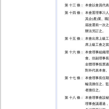
第 十三 條：
本會以會員代表
第 十四 條：
本會置理事21
其企(產)業、
屆改選前一次之
辦法另訂之。
第 十五 條：
本會出席上級工
席上級工會之當
第 十六 條：
本會理事組織理
會。但副理事長
全體理事投票過
對外代表本會。
第 十七 條：
本會理事長任期
輪流擔任之。監
者擔任之。
第 十八 條：
本會理事會設秘
理事會議通過，