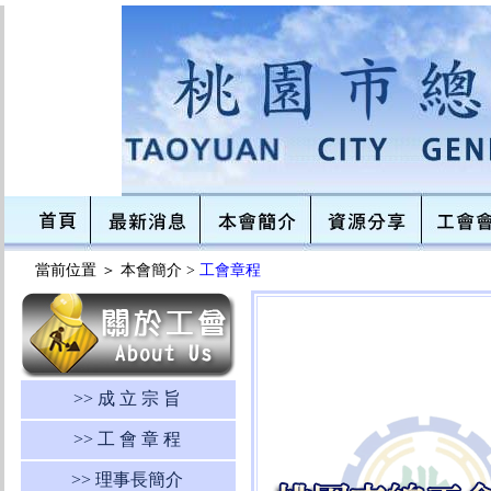
當前位置 ＞
本會簡介 >
工會章程
>> 成 立 宗 旨
>> 工 會 章 程
>> 理事長簡介