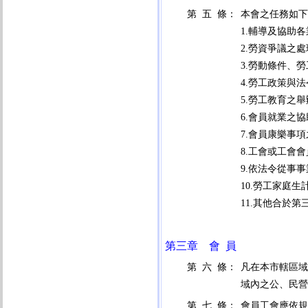
第 五 條：
本會之任務如下
1.輔導及協助
2.勞資爭議之
3.勞動條件、
4.勞工政策與
5.勞工教育之
6.會員就業之
7.會員康樂事
8.工會或工會
9.依法令從事
10.勞工家庭
11.其他合於
第三章 會 員
第 六 條：
凡在本市轄區域
域內之公、民營
第 七 條：
會員工會應依規